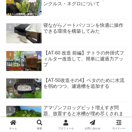
ンクルス・ネグロについて
寝ながらノートパソコンを快適に操作
できる環境を構築してみた
【AT-60 改造 前編】テトラの外掛式フ
ィルター改造して、簡単に濾過力アッ
プ
【AT-50改造その4】ベタのために水流
を弱めつつ、濾過槽を追加する
アマゾンフロッグビット増えすぎ問
題、放置すると水槽が埋め尽くされま
す
ホーム
検索
プロフィール
お問い合わせ
サイドバー