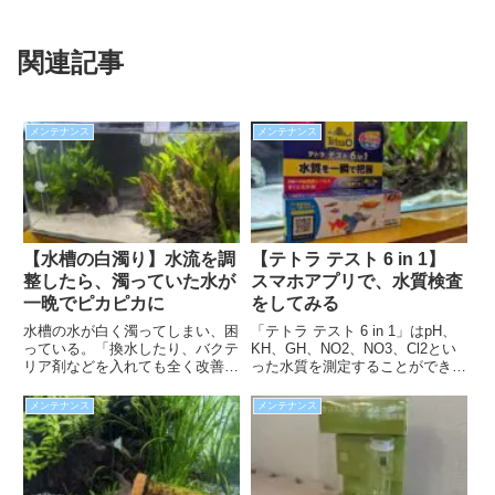
関連記事
メンテナンス
メンテナンス
【水槽の白濁り】水流を調
【テトラ テスト 6 in 1】
整したら、濁っていた水が
スマホアプリで、水質検査
一晩でピカピカに
をしてみる
水槽の水が白く濁ってしまい、困
「テトラ テスト 6 in 1」はpH、
っている。「換水したり、バクテ
KH、GH、NO2、NO3、Cl2とい
リア剤などを入れても全く改善し
った水質を測定することができま
ない」そんな時は、水流を疑って
す。さらにスマホのアプリを使え
みる必要があるかもしれません。
ば、pHとKHの濃度からCO2の濃
メンテナンス
メンテナンス
アマゾン川源流の白砂と外部式フ
度も求めてくれます。アプリなら
ィルター標準のオーバーフローパ
履歴管理も簡単なので、使ってみ
イプを組み合わせた場合、注意が
ることをおすすめします。
必要です。