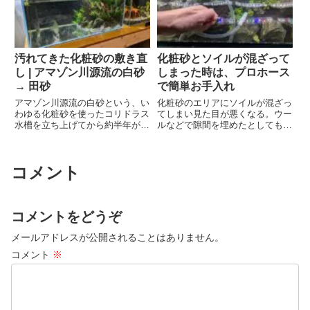
ついても紹介してみたいと思いま
し、水質浄化に一役買ってくれ
す。
て...
汚れてきた化粧砂の敷き直
化粧砂とソイルが混ざって
し | アマゾン川源流の白砂
しまった時は、プロホース
→ 田砂
で簡単お手入れ
アマゾン川源流の白砂という、い
化粧砂のエリアにソイルが混ざっ
わゆる化粧砂を使ったコリドラス
てしまい見た目が悪くなる。ウー
水槽を立ち上げてから約半年が経
ルなどで隙間を埋めたとしても中
過しました。この化粧砂、最初は
型魚が暴れたりすると、巻き上が
キレイだったのですが時間の経過
ってしまったソイルが化粧砂エリ
と共に汚れが目立つようになって
アに落ちてくることがあります。
コメント
きたので、思い切って交換してみ
敷き分けレイアウトをする際の宿
ようと思います。
命みたいなものですが、プロホー
スを使えば簡単に除去できるので
その方法について紹介します。
コメントをどうぞ
メールアドレスが公開されることはありません。
コメント
※