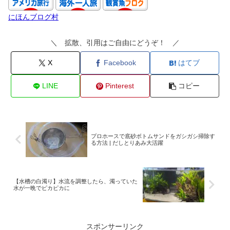
にほんブログ村
＼ 拡散、引用はご自由にどうぞ！ ／
X
Facebook
はてブ
LINE
Pinterest
コピー
プロホースで底砂ボトムサンドをガシガシ掃除す
る方法 | だしとりあみ大活躍
【水槽の白濁り】水流を調整したら、濁っていた
水が一晩でピカピカに
スポンサーリンク