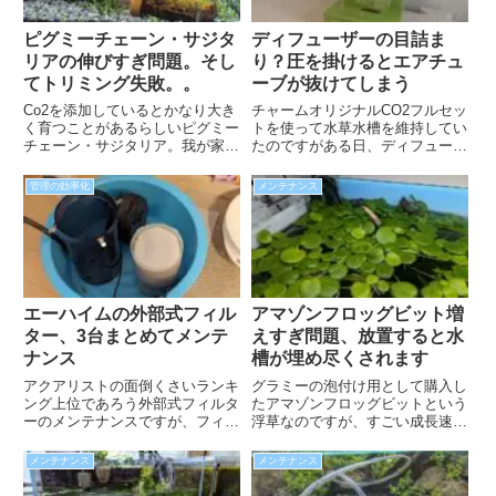
ピグミーチェーン・サジタ
ディフューザーの目詰ま
リアの伸びすぎ問題。そし
り？圧を掛けるとエアチュ
てトリミング失敗。。
ーブが抜けてしまう
Co2を添加しているとかなり大き
チャームオリジナルCO2フルセッ
く育つことがあるらしいピグミー
トを使って水草水槽を維持してい
チェーン・サジタリア。我が家の
たのですがある日、ディフューザ
水槽でも完全に後景草の高さにま
ーからエアチューブが外れてしま
で葉っぱが伸びてきたため、思い
う様になりました。苔などでディ
管理の効率化
メンテナンス
切ってトリミングをしてみること
フューザーのストーン部分が目詰
にしました。
りすると発生するようなので、定
期的なメンテナンスが大切です
ね。
エーハイムの外部式フィル
アマゾンフロッグビット増
ター、3台まとめてメンテ
えすぎ問題、放置すると水
ナンス
槽が埋め尽くされます
アクアリストの面倒くさいランキ
グラミーの泡付け用として購入し
ング上位であろう外部式フィルタ
たアマゾンフロッグビットという
ーのメンテナンスですが、フィル
浮草なのですが、すごい成長速度
ターのメンテは熱帯魚を飼育する
でちょっとメンテナンスを怠ると
うえで必須です。そこで、ズボラ
あっという間に水面を埋め尽くし
メンテナンス
メンテナンス
人間の私が少しでも効率的に作業
てしまいます。これを入れてから
するために普段行っている工夫に
コケはあまり生えなくなりました