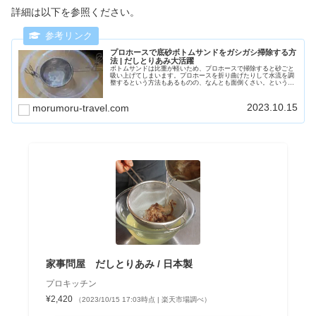
詳細は以下を参照ください。
プロホースで底砂ボトムサンドをガシガシ掃除する方
法 | だしとりあみ大活躍
ボトムサンドは比重が軽いため、プロホースで掃除すると砂ごと
吸い上げてしまいます。プロホースを折り曲げたりして水流を調
整するという方法もあるものの、なんとも面倒くさい。というこ
とでだしとりあみを使ったボトムサンドの掃除方法について紹介
したいと思います。
2023.10.15
morumoru-travel.com
家事問屋 だしとりあみ / 日本製
プロキッチン
¥2,420
（2023/10/15 17:03時点 | 楽天市場調べ）