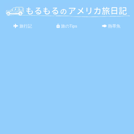
旅行記
旅のTips
熱帯魚