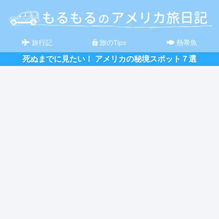
旅行記
旅のTips
熱帯魚
死ぬまでに見たい！ アメリカの秘境スポット７選