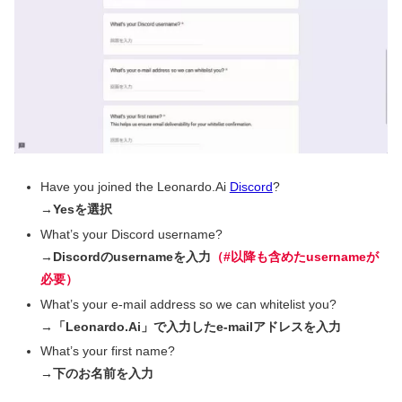
Have you joined the Leonardo.Ai
Discord
?
→
Yesを選択
What’s your Discord username?
→
Discordのusernameを入力
（#以降も含めたusernameが
必要）
What’s your e-mail address so we can whitelist you?
→
「Leonardo.Ai」で入力したe-mailアドレスを入力
What’s your first name?
→下のお名前を入力