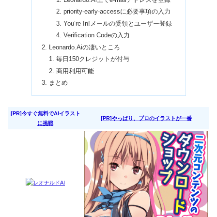
priority-early-accessに必要事項の入力
You’re In!メールの受領とユーザー登録
Verification Codeの入力
Leonardo.Aiの凄いところ
毎日150クレジットが付与
商用利用可能
まとめ
[PR]今すぐ無料でAIイラスト
[PR]やっぱり、プロのイラストが一番
に挑戦