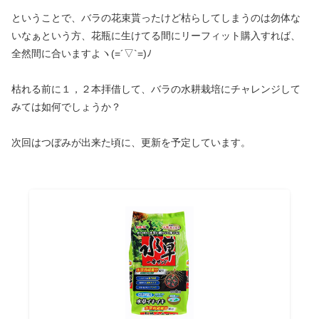
ということで、バラの花束貰ったけど枯らしてしまうのは勿体な
いなぁという方、花瓶に生けてる間にリーフィット購入すれば、
全然間に合いますよヽ(=´▽`=)ﾉ
枯れる前に１，２本拝借して、バラの水耕栽培にチャレンジして
みては如何でしょうか？
次回はつぼみが出来た頃に、更新を予定しています。