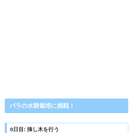
バラの水耕栽培に挑戦！
0日目: 挿し木を行う