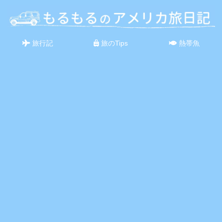
旅行記
旅のTips
熱帯魚