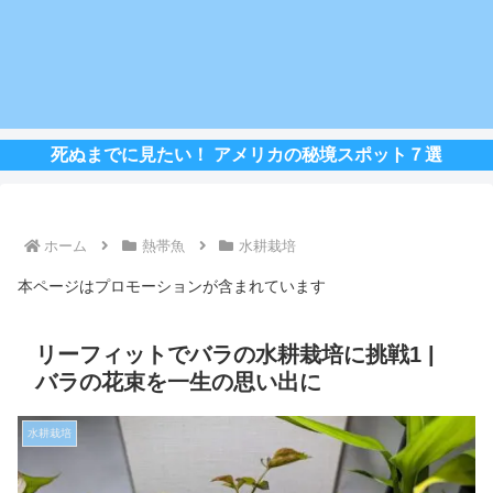
死ぬまでに見たい！ アメリカの秘境スポット７選
ホーム
熱帯魚
水耕栽培
本ページはプロモーションが含まれています
リーフィットでバラの水耕栽培に挑戦1 |
バラの花束を一生の思い出に
水耕栽培