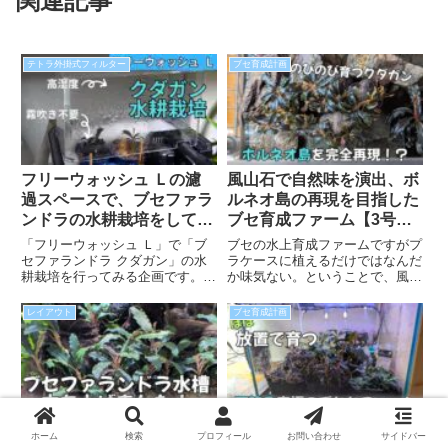
関連記事
テトラ外掛式フィルター
ブセ育成計画
フリーウォッシュ Ｌの濾
風山石で自然味を演出、ボ
過スペースで、ブセファラ
ルネオ島の再現を目指した
ンドラの水耕栽培をしてみ
ブセ育成ファーム【3号
る
機】
「フリーウォッシュ Ｌ」で「ブ
ブセの水上育成ファームですがプ
セファランドラ クダガン」の水
ラケースに植えるだけではなんだ
耕栽培を行ってみる企画です。高
か味気ない。ということで、風山
湿度を好むブセを水耕栽培するこ
石を配置し、その上にブセ達を並
とは可能なのか？霧吹きを頻繁に
べることで野生で見られるような
レイアウト
ブセ育成計画
行う必要はないのか？といった問
ブセの群生感を演出してみまし
題を解決するブセの育成環境を作
た。雨降るブセファームとの相性
ってみました。少数のブセを管理
も良く、見た目もおしゃれなブセ
する場合は有効な方法だと思いま
ファームになりました。
す。
育成した大量のブセで、レ
観葉植物として楽しむブセ
ホーム
検索
プロフィール
お問い合わせ
サイドバー