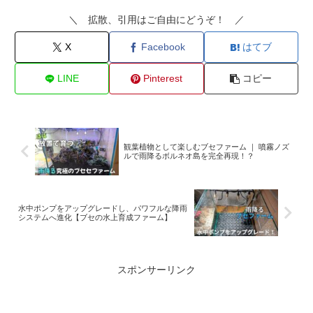
＼ 拡散、引用はご自由にどうぞ！ ／
X
Facebook
はてブ
LINE
Pinterest
コピー
観葉植物として楽しむブセファーム ｜ 噴霧ノズ
ルで雨降るボルネオ島を完全再現！？
水中ポンプをアップグレードし、パワフルな降雨
システムへ進化【ブセの水上育成ファーム】
スポンサーリンク