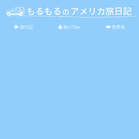
旅行記
旅のTips
熱帯魚