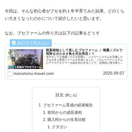
今回は、そんな初心者がブセを約１年半育てみた結果、どのくら
い大きくなったのかについて紹介したいと思います。
なお、ブセファームの作り方は以下の記事をどうぞ
観葉植物として楽しむブセファーム ｜ 噴霧ノズルで
雨降るボルネオ島を完全再現！？
水中ポンプと噴霧ノズルを利用し、シャワーシステムを完備した
ブセの水上育成ファームが完成しました。このシャワーシステム
にアナログタイマーを組み合わせることで、定期的に雨を降らす
ことができます。鑑賞性を高めつつ、管理の手間を極限まで最小
化したシステムです。
2025.09.07
morumoru-travel.com
目次
ブセファーム育成の経過報告
前回からの成長過程
購入時からの生長比較
クダガン