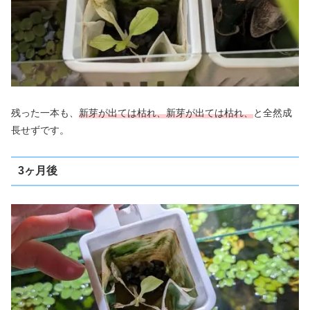
残った一本も、
新芽が出ては枯れ、新芽が出ては枯れ、
と全然成
長せずです。
3ヶ月後