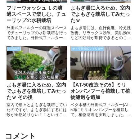
フリーウォッシュ Ｌの濾
よもぎ湯に入るため、室内
過スペースで楽しむ、チュ
でよもぎを栽培してみたっ
ーリップの水耕栽培
たｗ
外掛式フィルターの濾過スペース
よもぎ湯には、血行促進、冷え性
でチューリップの水耕栽培を行っ
改善、リラックス効果、美肌効果
てみました。外掛式フィルターに
などの効能が期待できるとのこと
配置するため、足し水など一切不
で、妻がよもぎ湯にハマっており
要、放置するだけで簡単にチュー
ます。「こんな雑草、わざわざ買
水耕栽培
テトラ外掛式フィルター
リップを楽しむことが出来ます。
わなくても自宅で育てれば良いん
チューリップが水質を浄化してく
じゃね？」ということで、室内で
れるため、コケでお悩みの方は、
の水耕栽培にチャレンジしてみま
試してみると良いかもしれませ
した。
ん。
よもぎ湯に入るため、室内
【AT-50改造その5】ミリ
でよもぎを栽培してみたっ
オンバンブーを植栽して植
たｗ その後
物濾過を追加
室内で細々とよもぎを栽培してい
ベタ水槽の外掛式フィルター(AT-
たのですが、よもぎ湯にするには
50)にミリオンバンブーを植栽し
数が全然足りない！！ということ
て、植物濾過を実現しました。
で、発泡スチロール箱を用意し本
「せせらぎビオトープ」という商
格的に数を増やしていく事にしま
品もありますが、こちらは高価な
した。室内、LEDライト、発泡ス
ため百均で揃えられる材料を使っ
コメント
チロール箱、バーミキュライトと
て、アクアポニックスをやってみ