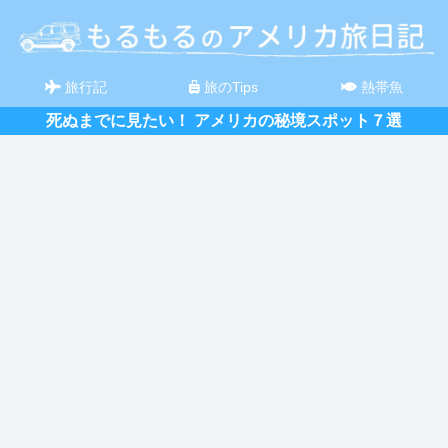
旅行記
旅のTips
熱帯魚
死ぬまでに見たい！ アメリカの秘境スポット７選