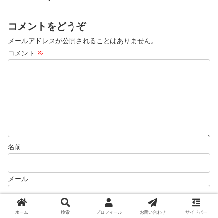
いう条件で育成できるのか？挑戦
たいと思います。
してみたいと思います。
コメントをどうぞ
メールアドレスが公開されることはありません。
コメント
※
名前
メール
次回のコメントで使用するためブラウザーに自分の名前、メー
ホーム
検索
プロフィール
お問い合わせ
サイドバー