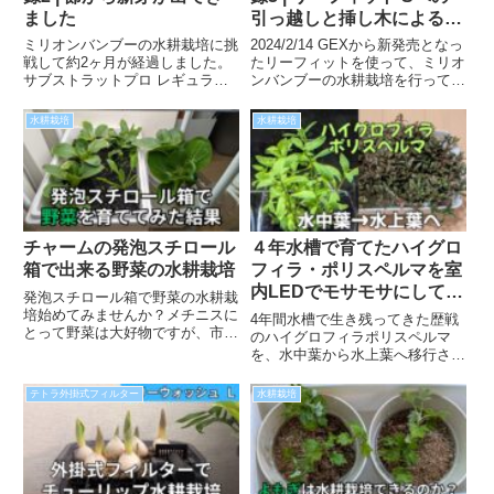
ました
引っ越しと挿し木による増
やし方
ミリオンバンブーの水耕栽培に挑
2024/2/14 GEXから新発売となっ
戦して約2ヶ月が経過しました。
たリーフィットを使って、ミリオ
サブストラットプロ レギュラー
ンバンブーの水耕栽培を行ってみ
というフィルター素材に植え、肥
たいと思います。リーフィットは
料などは一切与えていませんが、
水槽に磁石でくっつけることが可
水耕栽培
水耕栽培
水槽内の栄養分だけで順調に成長
能なので、水中だけでなく水上に
中です。
設置し、観葉植物を育てることも
可能な商品です。
チャームの発泡スチロール
４年水槽で育てたハイグロ
箱で出来る野菜の水耕栽培
フィラ・ポリスペルマを室
内LEDでモサモサにしてみ
発泡スチロール箱で野菜の水耕栽
た
培始めてみませんか？メチニスに
4年間水槽で生き残ってきた歴戦
とって野菜は大好物ですが、市販
のハイグロフィラポリスペルマ
の野菜には農薬が使われているた
を、水中葉から水上葉へ移行させ
めエビがいる水槽では与えられま
てみた記録です。葉の形状変化
せん。一方、室内で種から育てれ
や、モサモサに生長していく過程
テトラ外掛式フィルター
水耕栽培
ば完全無農薬のため、エビがいよ
を紹介していますので、これから
うが安心して投入することが出来
水上葉にチャレンジ用としている
ます。
方の参考になれば幸いです。