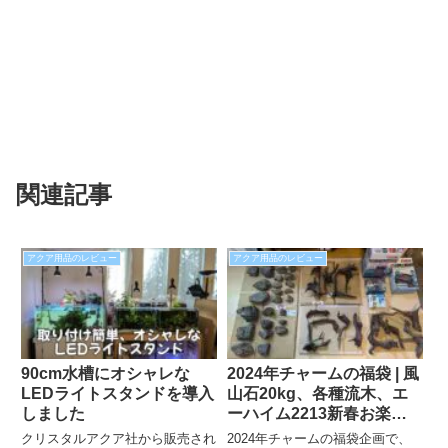
関連記事
アクア用品のレビュー
アクア用品のレビュー
90cm水槽にオシャレな
2024年チャームの福袋 | 風
LEDライトスタンドを導入
山石20kg、各種流木、エ
しました
ーハイム2213新春お楽し
みBOXを買ってみた
クリスタルアクア社から販売され
2024年チャームの福袋企画で、