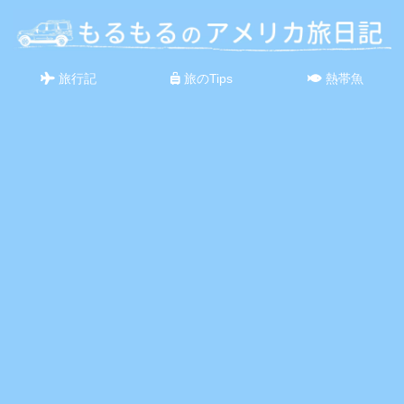
旅行記
旅のTips
熱帯魚