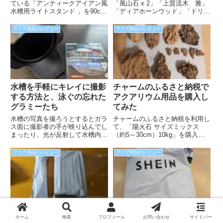
ている「アンティークアイアン風
「風山石 x 2」「上質流木 雅」
水槽用ライトスタンド 」を90cm
「ディアホーンウッド」「ドリフ
水槽に導入しました。このライト
トウッド」「エーハイム 2213 新
スタンドなら側面の取り付けても
春お楽しみBOX」を購入できま
アクア用品のレビュー
アクア用品のレビュー
違和感がありませんので、ライト
した。「2213の中身が何だった
スクリーンを使用していても、問
んだろう？」という方の参考にな
題なく取り付けることが可能とな
れば幸いです。
っております。
水槽を手軽にキレイに撮影
チャームのふるさと納税で
する方法と、泳ぐの忘れた
アクアリウム用品を購入し
グラミーたち
てみた
水槽の写真を撮ろうとするとガラ
チャームのふるさと納税を利用し
ス面に撮影者の手が映り込んでし
て、「陽火石 サイズミックス
まったり、光が反射して水槽内が
（約5～30cm）10kg」を購入し
白っぽくなってキレイに撮影でき
ました。いい感じの石たちが届い
ない！そんな経験ないでしょう
たのですが、石のくぼみには大量
アクア用品のレビュー
アクア用品のレビュー
か？そこで、お手軽に家具の映り
の泥が付いているので、使用する
込みや光の反射を軽減できる方法
前にはよく洗う必要があります
について紹介したいと思います。
ね。
初めてのAliExpressでアク
初めてのSHEINでアクアリ
ホーム
検索
プロフィール
お問い合わせ
サイドバー
アリウム用品を購入してみ
ウム用品を購入してみた