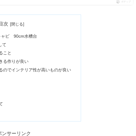
ポチップ
目次
ャビ 90cm水槽台
して
ること
きる作りが良い
るのでインテリア性が高いものが良い
て
ポンサーリンク