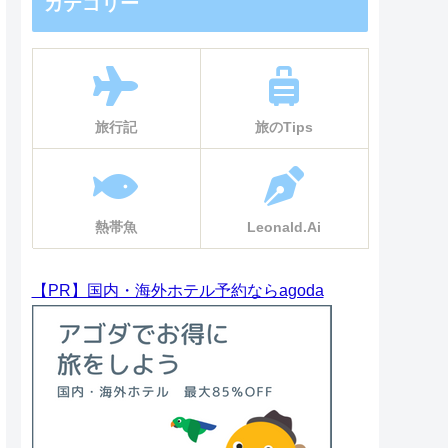
カテゴリー
旅行記
旅のTips
熱帯魚
Leonald.Ai
【PR】国内・海外ホテル予約ならagoda