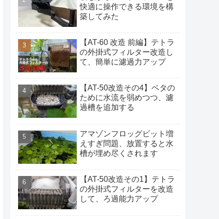
快適に操作できる環境を構
築してみた
【AT-60 改造 前編】テトラ
の外掛式フィルター改造し
て、簡単に濾過力アップ
【AT-50改造その4】ベタの
ために水流を弱めつつ、濾
過槽を追加する
アマゾンフロッグビット増
えすぎ問題、放置すると水
槽が埋め尽くされます
【AT-50改造その1】テトラ
の外掛式フィルターを改造
して、ろ過能力アップ