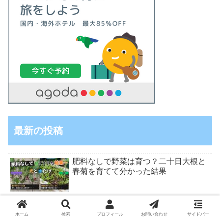
最新の投稿
肥料なしで野菜は育つ？二十日大根と
春菊を育てて分かった結果
無農薬野菜をメチニスに食べ比べして
ホーム
検索
プロフィール
お問い合わせ
サイドバー
もらった｜一番人気だった野菜は？