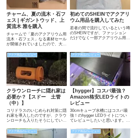
チャーム、夏の流木・石フ
初めてのSHEINでアクアリ
ェス | ギガントウッド、上
ウム用品を購入してみた
質流木 雅を購入
若者の間で流行しているという噂
のSHEINですが、ファッション
チャームで「夏のアクアリウム用
だけでなく一部アクアリウム用品
流木・石フェス」なる素材セール
も購入できるようです。ちゃんと
が開催されていましたので、大型
届くのか？梱包は問題ないのか？
流木を購入してしまいました。通
届くまでにどのくらいの時間がか
常価格の半額以下と圧倒的にお買
アクア用品のレビュー
アクア用品のレビュー
かるのか？など、見てみたいと思
い得なので、水槽立ち上げを検討
います。
されている方はこのタイミングで
仕入れてみては如何でしょうか？
クラウンローチに隠れ家は
【hygger】コスパ最強？
必要か？【スドー 土管
Amazon格安LEDライトの
（中）】
レビュー
コリドラスのいじめられ対策に隠
30cmキューブ水槽にはコスパ最
れ家を導入したのですが、クラウ
強！のhygger LEDライトについ
ンローチも入りたそうにしていた
てレビューしたいと思います。私
ので大きめの土管を用意してあげ
も散々悩んだわけなのですが以下
ることにしました。クラウンロー
の様に、外掛式フィルターを使っ
アクア用品のレビュー
アクア用品のレビュー
チが横になって寝ていたり、みん
ているため、ライトクリップの取