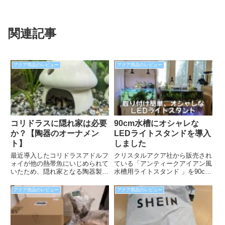
関連記事
アクア用品のレビュー
アクア用品のレビュー
コリドラスに隠れ家は必要
90cm水槽にオシャレな
か？【陶器のオーナメン
LEDライトスタンドを導入
ト】
しました
最近導入したコリドラスアドルフ
クリスタルアクア社から販売され
ォイが他の熱帯魚にいじめられて
ている「アンティークアイアン風
いたため、隠れ家となる陶器製の
水槽用ライトスタンド 」を90cm
家のオブジェを設置してみまし
水槽に導入しました。このライト
た。コリドラスは入ってくれるの
スタンドなら側面の取り付けても
アクア用品のレビュー
アクア用品のレビュー
か？他の熱帯魚が入ってしまうの
違和感がありませんので、ライト
か？観察する楽しみが一つ増えま
スクリーンを使用していても、問
したので紹介したいと思います。
題なく取り付けることが可能とな
っております。