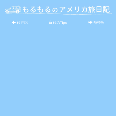
旅行記
旅のTips
熱帯魚