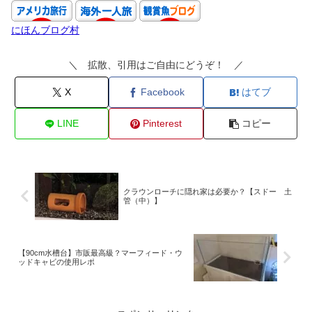
にほんブログ村
＼ 拡散、引用はご自由にどうぞ！ ／
X
Facebook
はてブ
LINE
Pinterest
コピー
クラウンローチに隠れ家は必要か？【スドー 土
管（中）】
【90cm水槽台】市販最高級？マーフィード・ウ
ッドキャビの使用レポ