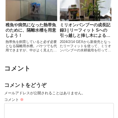
なで一緒に入っていたりと面白い
り付け場所に制限がある。
ものが観察できるようになりまし
Amazonでhygger...
た
稚魚や病気になった熱帯魚
ミリオンバンブーの成長記
のために、隔離水槽を用意
録3 | リーフィット Sへの
しよう！
引っ越しと挿し木による増
やし方
熱帯魚を飼育していると必ず必要
2024/2/14 GEXから新発売となっ
となる隔離用水槽。バケツでも代
たリーフィットを使って、ミリオ
用できますが、中がよく見えたほ
ンバンブーの水耕栽培を行ってみ
うが稚魚の観察や、病魚の観察な
たいと思います。リーフィットは
ど色々と捗りますよね？というこ
水槽に磁石でくっつけることが可
で、30cmキューブ水槽とその他
能なので、水中だけでなく水上に
コメント
諸々を購入し、隔離用水槽を準備
設置し、観葉植物を育てることも
してみました。
可能な商品です。
コメントをどうぞ
メールアドレスが公開されることはありません。
コメント
※