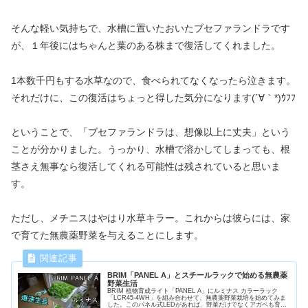
そんな軽い気持ちで、水槽に置いたおいたブセファランドラです
が、１年後にはちゃんと葉のある株まで復活してくれました。
1本数千円もする水草なので、食べられてなくなったら泣きます。
それだけに、この復活はちょっと得した気分になります(´∀｀*)ｳﾌﾌ
ということで、「ブセファランドラは、想像以上に丈夫」という
ことが分かりました。うっかり、水槽で溶かしてしまっても、根
茎さえ無事なら復活してくれる可能性は残されていると思いま
す。
ただし、メチニスはやはり水草キラー。これからは彼らには、家
で育てた無農薬野菜を与えることにします。
BRIM「PANEL A」とスチールラックで始める無農薬
野菜生活
BRIM 植物育成ライト「PANEL A」にルミナス カラーラック
「LCR45-4WH」を組み合わせて、無農薬野菜栽培を始めてみま
した。このパネル式LEDがあれば、野菜だけでなくアガベも育て