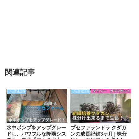
関連記事
ブセ育成計画
ブセ育成計画
水中ポンプをアップグレー
ブセファランドラ クダガ
ドし、パワフルな降雨シス
ンの成長記録3ヶ月 | 株分