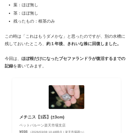
葉：ほぼ無し
茎：ほぼ無し
残ったもの：根茎のみ
この時は「これはもうダメかな」と思ったのですが、別の水槽に
残しておいたところ、
約１年後、きれいな株に回復しました。
今回は、
ほぼ根だけになったブセファランドラが復活するまでの
記録
を書いてみます。
メチニス【1匹】(±3cm)
ペットバルーン楽天市場支店
¥698
（2026/03/08 10:48時点 | 楽天市場調べ）