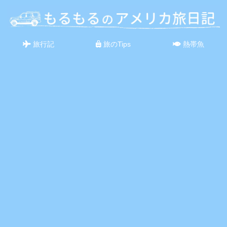
旅行記
旅のTips
熱帯魚