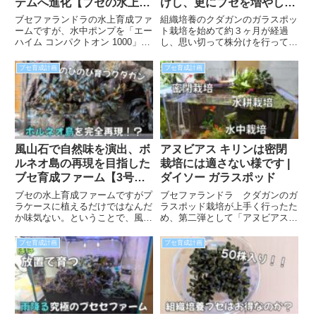
テムへ進化【ブセの水上育
けし、更にブセを増やしま
成ファーム】
す
ブセファランドラの水上育成ファ
組織培養のクダガンのガラスポッ
ームですが、水中ポンプを「エー
ト栽培を始めて約３ヶ月が経過
ハイム コンパクトオン 1000」か
し、思い切って株分けを行ってみ
ら、「LNSTUDIO AQUA PUMP
ることにしました。ポイントはカ
(15W-1.6M) というものにリプレ
ットする側・残す側に「葉っぱ、
ブセ育成計画
ブセ育成計画
ースしました。スペックをあげた
新芽、根っこ」があることらしい
ことで散水シャワーがよりパワー
ので、それらのポイントについて
アップし、より雨感が出せるよう
も見ていきたいと思います。
になりました。
風山石で自然味を演出、ボ
アヌビアス キリンは密閉
ルネオ島の再現を目指した
栽培には適さない様です |
ブセ育成ファーム【3号
ダイソー ガラスポッド
機】
ブセの水上育成ファームですがプ
ブセファランドラ クダガンのガ
ラケースに植えるだけではなんだ
ラスポッド栽培が上手く行ったた
か味気ない。ということで、風山
め、第二弾として「アヌビアス
石を配置し、その上にブセ達を並
キリン」の密閉栽培に挑戦してみ
べることで野生で見られるような
ました。使うのはダイソーのガラ
ブセ育成計画
ブセ育成計画
ブセの群生感を演出してみまし
スポットで、1.ガラスポット、2.
た。雨降るブセファームとの相性
水上栽培、3.水中と3パターンで
も良く、見た目もおしゃれなブセ
成長を比較してみたいと思いま
ファームになりました。
す。