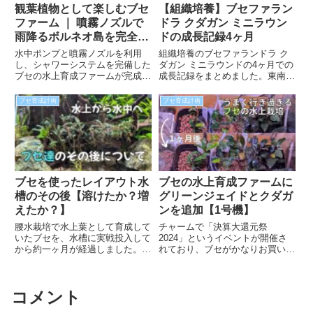
観葉植物として楽しむブセ
【組織培養】ブセファラン
ファーム ｜ 噴霧ノズルで
ドラ クダガン ミニラウン
雨降るボルネオ島を完全再
ドの成長記録4ヶ月
現！？
水中ポンプと噴霧ノズルを利用
組織培養のブセファランドラ ク
し、シャワーシステムを完備した
ダガン ミニラウンドの4ヶ月での
ブセの水上育成ファームが完成し
成長記録をまとめました。東南便
ました。このシャワーシステムに
のカップ売りブセですが、1カッ
アナログタイマーを組み合わせる
プにどれくらい入っていたのか？
ブセ育成計画
ブセ育成計画
ことで、定期的に雨を降らすこと
ガラスポットで育成できるのか？
ができます。鑑賞性を高めつつ、
4ヶ月でどのくらい大きくなるの
管理の手間を極限まで最小化した
か？などについて紹介したいと思
システムです。
います。
ブセを使ったレイアウト水
ブセの水上育成ファームに
槽のその後【溶けたか？増
グリーンジェイドとクダガ
えたか？】
ンを追加【1号機】
腰水栽培で水上葉として育成して
チャームで「決算大還元祭
いたブセを、水槽に実戦投入して
2024」というイベントが開催さ
から約一ヶ月が経過しました。無
れており、ブセがかなりお買い得
事に水中葉として生き残ってくれ
になっていたのでグリーンジェイ
るのか？それとも、あっさり溶け
ドを購入しました。ガラス水槽を
てしまうのか？ブセ水槽のその後
用いた水上栽培で育成したので、
コメント
の様子について、紹介していきた
1ヶ月間の成長の経過などについ
いと思います。
て紹介できればと思います。