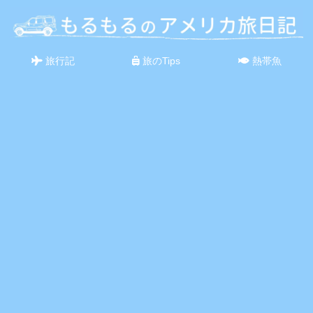
旅行記
旅のTips
熱帯魚