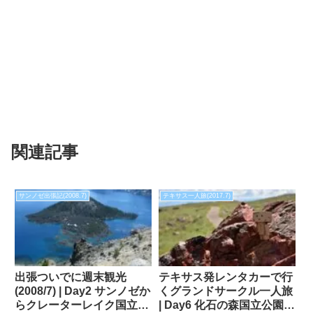
関連記事
サンノゼ出張記(2008.7)
テキサス一人旅(2017.7)
出張ついでに週末観光
テキサス発レンタカーで行
(2008/7) | Day2 サンノゼか
くグランドサークル一人旅
らクレーターレイク国立公
| Day6 化石の森国立公園に