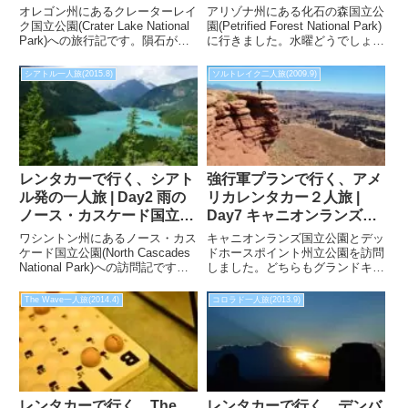
園へ行ってきました。
行ってみます。
オレゴン州にあるクレーターレイ
アリゾナ州にある化石の森国立公
ク国立公園(Crater Lake National
園(Petrified Forest National Park)
Park)への旅行記です。隕石が落
に行きました。水曜どうでしょう
ちてできた湖というわけではな
の聖地としても知られる国立公園
く、火山の噴火のあと噴火口に水
ですので、ファンなら行かねばな
シアトル一人旅(2015.8)
ソルトレイク二人旅(2009.9)
が溜まってできたカルデラ湖にな
らんでしょう！？
ります。
レンタカーで行く、シアト
強行軍プランで行く、アメ
ル発の一人旅 | Day2 雨の
リカレンタカー２人旅 |
ノース・カスケード国立公
Day7 キャニオンランズ国
園へ向かいます。
立公園でのんびりハイキン
ワシントン州にあるノース・カス
キャニオンランズ国立公園とデッ
グ
ケード国立公園(North Cascades
ドホースポイント州立公園を訪問
National Park)への訪問記です。
しました。どちらもグランドキャ
湖や峡谷は霞がかかっており、神
ニオンにも匹敵するような景色で
秘的で絵の様な国立公園だそうで
した。是非ともモアブには最低2
The Wave一人旅(2014.4)
コロラド一人旅(2013.9)
雨予報の中、探索に行ってきまし
泊以上して、アーチーズ国立公園
た。
とセットで行くことをオススメし
ます。
レンタカーで行く、The
レンタカーで行く、デンバ