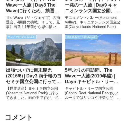
Wave一人旅 | Day8 The
ー発の一人旅 | Day9 キャ
Waveに行くため、抽選会
ニオンランズ国立公園、デ
(第4回)に参加します。
ッドホースポイント州立公
The Wave（ザ・ウェイブ）の抽
モニュメントバレー(Monument
園を訪れました。
選会、4回目の挑戦。そして、見
Valley)、キャニオンランズ国立公
事に当選！1年前から思い描いて
園(Canyonlands National Park)、
いたThe Waveにいよいよ行くこ
デッドホースポイント州立公園
とが出来ます。下準備を怠って困
(Dead Horse Point State Park)へ
サンノゼ出張記(2016.6)
The Wave一人旅(2019.8)
らないよう、The Waveに持って
の旅行記です。
いくものをスーパーでお買い物し
ました。
出張ついでに週末観光
5年ぶりの再訪問、The
(2016/6) | Day3 雨予報のヨ
Wave一人旅(2019年編) |
セミテ国立公園に行ってき
Day5 キャピトル・リーフ
ました
国立公園のカテドラルバレ
【世界遺産】ヨセミテ国立公園
キャピトル・リーフ国立公園
ーへ
(Yosemite National Park)に行っ
(Capitol Reef National Park)のフ
てきました。雨の中ですが、グレ
ルータではリンゴや洋梨など、旬
ーシャーポイント、トンネルビュ
のフルーツを収穫して味わうこと
ーは見ることが出来ました。ま
ができます。収穫予定時期は気候
た、連日の雨の影響のためか大迫
によって前後するため、事前に公
コメント
力の滝が見れました。
式サイトで確認することをおすす
めします。