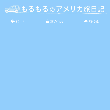
旅行記
旅のTips
熱帯魚