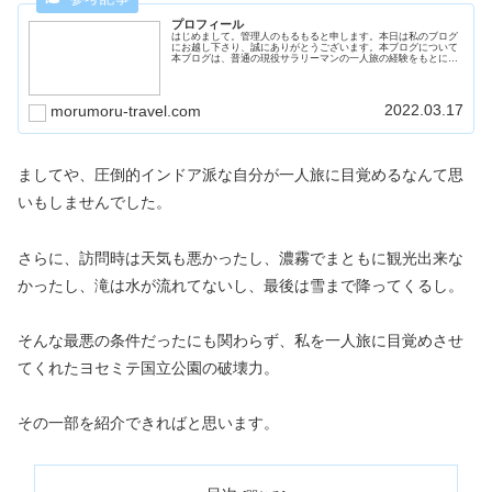
プロフィール
はじめまして。管理人のもるもると申します。本日は私のブログ
にお越し下さり、誠にありがとうございます。本ブログについて
本ブログは、普通の現役サラリーマンの一人旅の経験をもとに作
られています。ブログのスタイル「レンタカーで行くアメリカ大
自然への...
2022.03.17
morumoru-travel.com
ましてや、圧倒的インドア派な自分が一人旅に目覚めるなんて思
いもしませんでした。
さらに、訪問時は天気も悪かったし、濃霧でまともに観光出来な
かったし、滝は水が流れてないし、最後は雪まで降ってくるし。
そんな最悪の条件だったにも関わらず、私を一人旅に目覚めさせ
てくれたヨセミテ国立公園の破壊力。
その一部を紹介できればと思います。