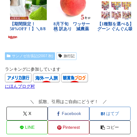
サンノゼ出張記(2007.秋)
旅行記
ランキングに参加しています
にほんブログ村
＼ 拡散、引用はご自由にどうぞ！ ／
X
Facebook
はてブ
LINE
Pinterest
コピー