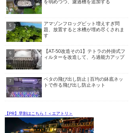
を弱めつつ、濾過槽を追加する
アマゾンフロッグビット増えすぎ問
題、放置すると水槽が埋め尽くされま
す
【AT-50改造その1】テトラの外掛式フ
ィルターを改造して、ろ過能力アップ
ベタの飛び出し防止 | 百均の鉢底ネッ
トで作る飛び出し防止ネット
【PR】早割はこちら！＜エアトリ＞