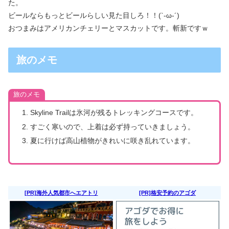
た。
ビールならもっとビールらしい見た目しろ！！(`‐ω‐´)
おつまみはアメリカンチェリーとマスカットです。斬新ですｗ
旅のメモ
旅のメモ
Skyline Trailは氷河が残るトレッキングコースです。
すごく寒いので、上着は必ず持っていきましょう。
夏に行けば高山植物がきれいに咲き乱れています。
[PR]海外人気都市へエアトリ
[PR]格安予約のアゴダ