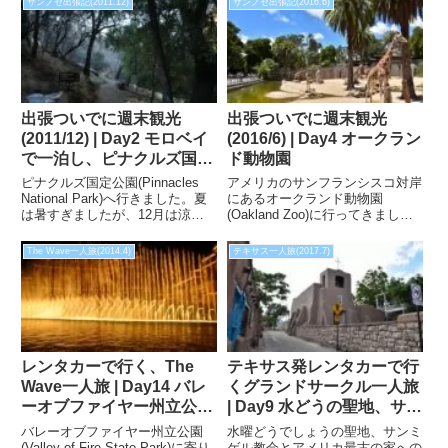
サンノゼ出張記(2011.12)
サンノゼ出張記(2016.6)
どを夫婦で訪れ、夜は園内にある
ューするにはうってつけの場所で
Grand Villageに宿泊しました。
す。
出張ついでに週末観光
出張ついでに週末観光
(2011/12) | Day2 モロベイ
(2016/6) | Day4 オークラン
で一泊し、ピナクルズ国定
ド動物園
公園へ行ってきました。
ピナクルズ国定公園(Pinnacles
アメリカのサンフランシスコ対岸
National Park)へ行きました。夏
にあるオークランド動物園
は暑すぎましたが、12月は涼し
(Oakland Zoo)に行ってきまし
く気持ちの良い訪問となりまし
た。サンノゼからでも30分位で
た。夜はサンノゼのGreat
行けますし、キリンにゾウにトラ
The Wave一人旅(2014.4)
テキサス一人旅(2017.7)
Americaでやっていたクリスマス
など色んな動物を見ることが出来
イベントを堪能しました。
ました。
レンタカーで行く、The
テキサス発レンタカーで行
Wave一人旅 | Day14 バレ
くグランドサークル一人旅
ーオブファイヤー州立公園
| Day9 水どうの聖地、サン
を経由しラスベガスへ
ミゲル教会に行ってきまし
バレーオブファイヤー州立公園
水曜どうでしょうの聖地、サンミ
た。
(Valley of Fire State Park)に寄り
ゲル教会とアメリカ最古の家への