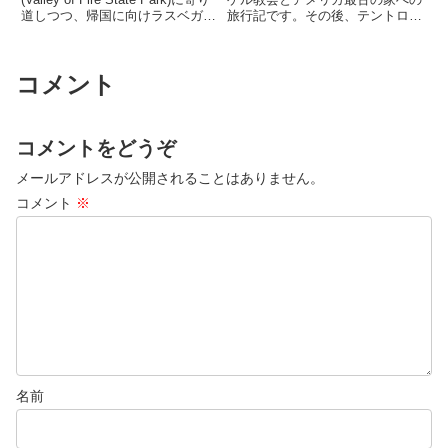
道しつつ、帰国に向けラスベガス
旅行記です。その後、テントロッ
に移動します。夜はラスベガスの
ク国定公園(Kasha-Katuwe Tent
夜の街観光に行き、ベラージオホ
Rocks National Monument)にも
テルの噴水ショーを堪能してきま
訪問しました。
コメント
した。
コメントをどうぞ
メールアドレスが公開されることはありません。
コメント
※
名前