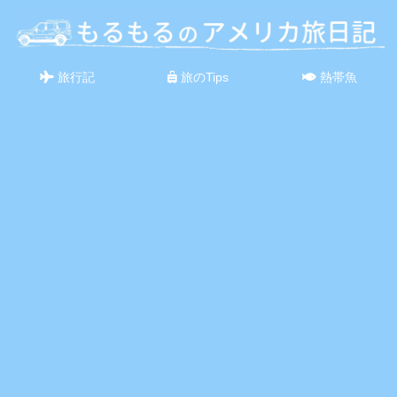
旅行記
旅のTips
熱帯魚