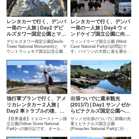
レンタカーで行く、デンバ
レンタカーで行く、デンバ
ー発の一人旅 | Day2 デビ
ー発の一人旅 | Day4 ウィ
ルズタワー国定公園とマウ
ンドケイブ国立公園に向か
ントラシュモア訪問
う途中、バイソンが道を通
デビルズタワー国定公園(Devils
ウィンドケーブ国立公園 (Wind
せんぼ
Tower National Monument)と、マ
Cave National Park)の訪問記で
ウントラシュモア国立記念公園
す。バイソンの大群に道を通せん
（Mount Rushmore National
ぼされるとしばらく立ち往生する
Memorial）の訪問記です。
ことになるので、ウィンドケーブ
ソルトレイク二人旅(2009.9)
サンノゼ出張記(2011.7)
国立公園のツアーを予約している
場合は余裕を持って行動しましょ
う。
強行軍プランで行く、アメ
出張ついでに週末観光
リカレンタカー２人旅 |
(2011/7) | Day1 サンノゼか
Day2 車トラブルの後、イ
らピナクルズ国定公園へ行
エローストーン国立公園へ
ってきました。
【世界遺産】イエローストーン国
サンノゼ出張のついでに前職の先
立公園(Yellow Stone National
輩とピナクルズ国立公園
Park)への旅行記です。オール
(Pinnacles National Park)に行っ
ド・フェイスフル・ガイザー、モ
てきました。サンノゼから日帰り
ーニング・グローリー・プールな
で行けるので気軽に国立公園デビ