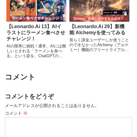
です。
【Leonardo.Ai 13】AIイ
【Leonardo.Ai 29】新機
ラストにラーメン食べさせ
能 Alchemyを使ってみる
チャレンジ！
長らく課金ユーザーしか使うこと
のできなかったAlchemy（アルケ
AIの限界に挑戦！通常、AIには難
ミー）機能のフリートライアルが
しいとされる「ラーメンを食べ
開始されました。Alchemy機能に
る」という姿を、ChatGPTの助
より、絵の作風の調整が可能とな
けを借りつつ挑戦します。「プロ
るため「実写を生成したいのにア
ンプトさえ、正しく入力すれば食
ニメ調になってしまう」といった
べてくれるだろ？」そんな軽い気
悩みは一発で解決します。
コメント
持ちで挑戦したこの企画、どうい
う結果になったでしょうか？
コメントをどうぞ
メールアドレスが公開されることはありません。
コメント
※