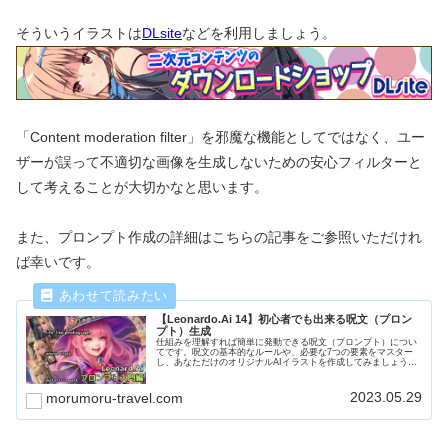
そういうイラストは
DLsite
などを利用しましょう。
「Content moderation filter」を邪魔な機能としてではなく、ユー
ザーが誤って不適切な画像を生成しないための安心フィルターと
して考えることが大切かなと思います。
また、プロンプト作成の詳細はこちらの記事をご参照いただけれ
ば幸いです。
【Leonardo.Ai 14】初心者でも出来る呪文（プロン
プト）生成
仕組みを理解すれば簡単に発動できる呪文（プロンプト）につい
てです。呪文の基本的なルールや、必要な7つの要素をマスター
し、あなただけのオリジナルAIイラストを作成してみましょう。
「ファンタジーの世界の冒険者」を題材に、プロンプトについて
勉強します。
2023.05.29
morumoru-travel.com