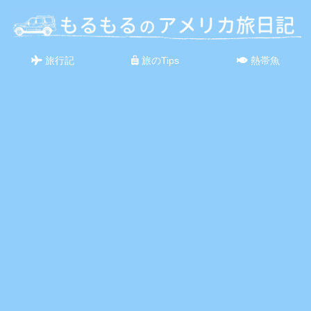
旅行記
旅のTips
熱帯魚