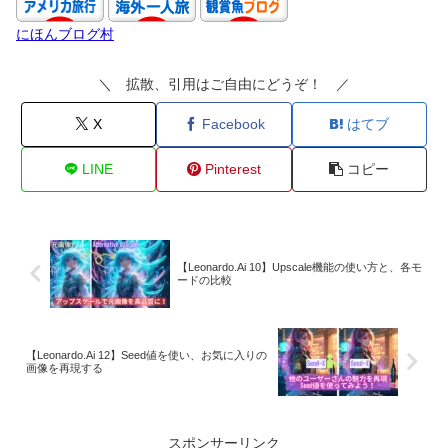
にほんブログ村
＼ 拡散、引用はご自由にどうぞ！ ／
X
Facebook
はてブ
LINE
Pinterest
コピー
【Leonardo.Ai 10】Upscale機能の使い方と、各モ
ードの比較
【Leonardo.Ai 12】Seed値を使い、お気に入りの
画像を再現する
スポンサーリンク