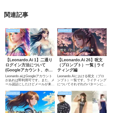
関連記事
Leonardo.ai
Leonardo.ai
【Leonardo.Ai 1】二通り
【Leonardo.Ai 26】呪文
ログイン方法について
（プロンプト）一覧 | ライ
(Googleアカウント、ホワ
ティング編
イトリスト)
Leonardo.aiはGoogleアカウント
Leonardo.Aiにおける呪文（プロ
があれば即利用可です。また、メ
ンプト）一覧です。ライティング
ール認証にしたけどメールが来な
についてそれぞれのパターンにつ
くてログインできないという方
いてサンプル画像付きで比較して
へ、優先度をあげるための
います。「光の当て方が上手くい
Leonardo.ai
Leonardo.ai
priority-early-accessへの記入方法
かない」、「こんなライティング
や、その後のユーザー作成方法の
にしたいのに」といった悩みの一
流れについて紹介します。
助になれば幸いです。