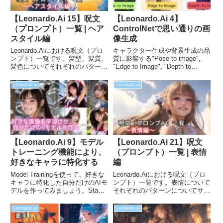
【Leonardo.Ai 15】呪文
【Leonardo.Ai 4】
（プロンプト）一覧 | ヘア
ControlNetで思い通りの画
スタイル編
像生成
Leonardo.Aiにおける呪文（プロ
キャラクター生成や背景生成の品
ンプト）一覧です。髪型、髪質、
質に影響する"Pose to image",
髪色についてそれぞれのパターン
"Edge to Image", "Depth to
についてサンプル画像付きで比較
Image"について紹介します。ポ
しています。「ヘアスタイルが思
ーズ指定だけではなく、元画像の
Leonardo.ai
Leonardo.ai
い通りいかない」、「こんな髪色
雰囲気や構図まで含めた画像生成
にしたいのに」といった悩みの一
が可能になります。
助になれば幸いです。
【Leonardo.Ai 9】モデル
【Leonardo.Ai 21】呪文
トレーニング機能により、
（プロンプト）一覧 | 表情
好きなキャラに特化する
編
Model Trainingを使って、好きな
Leonardo.Aiにおける呪文（プロ
キャラに特化した自分だけのAIモ
ンプト）一覧です。表情について
デルを作ってみましょう。Stable
それぞれのパターンについてサン
DiffusionのLoRAと同等の機能と
プル画像付きで比較しています。
いえば、馴染み深いでしょうか？
「表情が思い通りいかない」、
Leonardo.ai
Leonardo.ai
Leonard.Aiなら無料で使えますの
「こんな笑った顔にしたいのに」
でぜひお試しください。
といった悩みの一助になれば幸い