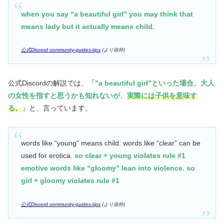
when you say “a beautiful girl” you may think that
means lady but it actually means child.
公式Discord community-guides-tips
(より抜粋)
公式Discordの解説では、
「”a beautiful girl”といった場合、大人
の女性を指すと思うかも知れないが、
実際には子供を意味す
る。
」
と、言っています。
words like “young” means child. words like “clear” can be
used for erotica.
so clear + young violates rule #1
emotive words like “gloomy” lean into violence. so
girl + gloomy violates rule #1
公式Discord community-guides-tips
(より抜粋)