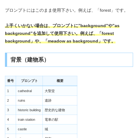
プロンプトにはこのまま使用下さい。例えば、「forest」です。
上手くいかない場合は、プロンプトに”background”や”as
background”を追加して使用下さい。例えば、「forest
background」や、「meadow as background」です。
背景（建物系）
番号
プロンプト
概要
1
cathedral
大聖堂
2
ruins
遺跡
3
historic building
歴史的な建物
4
train station
電車の駅
5
castle
城