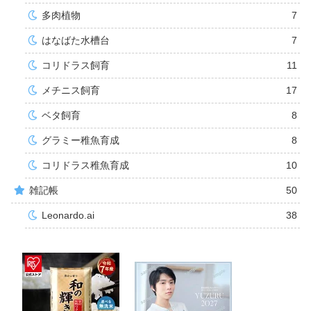
多肉植物
7
はなばた水槽台
7
コリドラス飼育
11
メチニス飼育
17
ベタ飼育
8
グラミー稚魚育成
8
コリドラス稚魚育成
10
雑記帳
50
Leonardo.ai
38