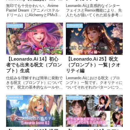
ラスト生成
無印でも十分かわいい、Anime
Leonardo.Aiは直感的なインター
Pastel Dream（アニメパステル
フェイスとRemix機能により、先
ドリーム）にAlchemyとPMv3を
人たちが描いてくれた絵を参考に
組み合わせることで、かなり高品
あなただけのオリジナル作品を簡
質なアニメイラストの生成が可能
単に作成できます。プロンプトの
Leonardo.ai
Leonardo.ai
となります。その作品例について
勉強不要で高品質な画像生成が即
紹介したいと思います。
日生成可能なので、AIイラストを
始めてみたい方におすすめです。
【Leonardo.Ai 14】初心
【Leonardo.Ai 25】呪文
者でも出来る呪文（プロン
（プロンプト）一覧 | クオ
プト）生成
リティ編
仕組みを理解すれば簡単に発動で
Leonardo.Aiにおける呪文（プロ
きる呪文（プロンプト）について
ンプト）一覧です。クオリティに
です。呪文の基本的なルールや、
ついてそれぞれのパターンについ
必要な7つの要素をマスターし、
てサンプル画像付きで比較してい
あなただけのオリジナルAIイラス
ます。「きれいな絵を生成したい
Leonardo.ai
Leonardo.ai
トを作成してみましょう。「ファ
のに上手くいかない」、「低解像
ンタジーの世界の冒険者」を題材
度の絵ばかり」といった悩みの一
に、プロンプトについて勉強しま
助になれば幸いです。
す。