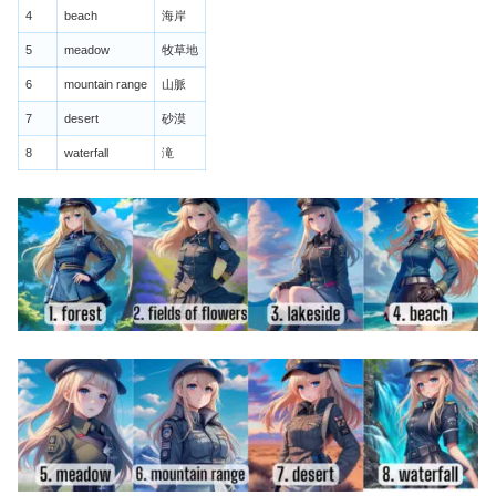
4
beach
海岸
5
meadow
牧草地
6
mountain range
山脈
7
desert
砂漠
8
waterfall
滝