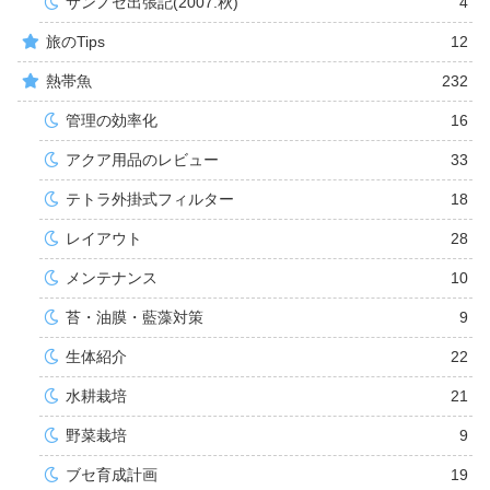
サンノゼ出張記(2007.秋)
4
旅のTips
12
熱帯魚
232
管理の効率化
16
アクア用品のレビュー
33
テトラ外掛式フィルター
18
レイアウト
28
メンテナンス
10
苔・油膜・藍藻対策
9
生体紹介
22
水耕栽培
21
野菜栽培
9
ブセ育成計画
19