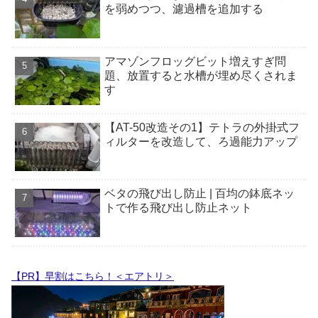
を弱めつつ、濾過槽を追加する
アマゾンフロッグビット増えすぎ問
題、放置すると水槽が埋め尽くされま
す
【AT-50改造その1】テトラの外掛式フ
ィルターを改造して、ろ過能力アップ
ベタの飛び出し防止 | 百均の鉢底ネッ
トで作る飛び出し防止ネット
【PR】早割はこちら！＜エアトリ＞