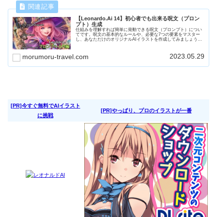
【Leonardo.Ai 14】初心者でも出来る呪文（プロン
プト）生成
仕組みを理解すれば簡単に発動できる呪文（プロンプト）につい
てです。呪文の基本的なルールや、必要な7つの要素をマスター
し、あなただけのオリジナルAIイラストを作成してみましょう。
「ファンタジーの世界の冒険者」を題材に、プロンプトについて
勉強します。
2023.05.29
morumoru-travel.com
[PR]今すぐ無料でAIイラスト
[PR]やっぱり、プロのイラストが一番
に挑戦