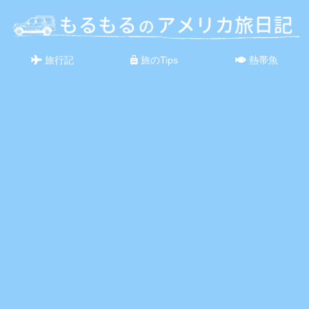
旅行記
旅のTips
熱帯魚