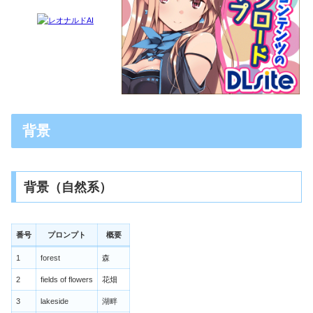
背景
背景（自然系）
番号
プロンプト
概要
1
forest
森
2
fields of flowers
花畑
3
lakeside
湖畔