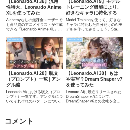
【Leonardo.Ai 36】汎用
【Leonardo.Ai 9】モデル
性特大、Leonardo Anime
トレーニング機能により、
XLを使ってみた
好きなキャラに特化する
Alchemyなしの無課金ユーザーで
Model Trainingを使って、好きな
も高品質のアニメイラストが生成
キャラに特化した自分だけのAIモ
できる「Leonardo Anime XL」を
デルを作ってみましょう。Stable
使ってみました。こちらは
DiffusionのLoRAと同等の機能と
Lightningモデルということで、画
いえば、馴染み深いでしょうか？
Leonardo.ai
Leonardo.ai
期的な進化を遂げているとのこと
Leonard.Aiなら無料で使えますの
なので、それらについても見てい
でぜひお試しください。
きたいと思います。
【Leonardo.Ai 20】呪文
【Leonardo.Ai 30】もは
（プロンプト）一覧 | アン
や実写？Dream Shaper v7
グル編
を使ってみた
Leonardo.Aiにおける呪文（プロ
Leonard.Aiに最近リリースされた
ンプト）一覧です。アングルにつ
DreamShaper v7について、
いてそれぞれのパターンについて
DreamShaper v6との比較を交え
サンプル画像付きで比較していま
紹介したいと思います。Alchemy
す。「カメラアングルが思い通り
と併用した場合の実写の出来は素
いかない」、「こんな高さの目線
晴らしいので、実写が上手く生成
コメント
にしたいのに」といった悩みの一
できないという方はぜひ一度お試
助になれば幸いです。
しあれ～