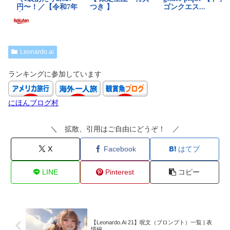
Leonardo.ai
ランキングに参加しています
にほんブログ村
＼ 拡散、引用はご自由にどうぞ！ ／
X
Facebook
はてブ
LINE
Pinterest
コピー
【Leonardo.Ai 21】呪文（プロンプト）一覧 | 表
情編