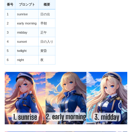
番号
プロンプト
概要
1
sunrise
日の出
2
early morning
早朝
3
midday
正午
4
sunset
日の入り
5
twilight
黄昏
6
night
夜