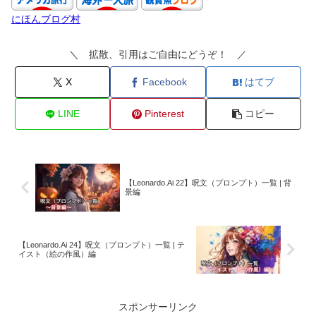
にほんブログ村
＼ 拡散、引用はご自由にどうぞ！ ／
X
Facebook
はてブ
LINE
Pinterest
コピー
【Leonardo.Ai 22】呪文（プロンプト）一覧 | 背
景編
【Leonardo.Ai 24】呪文（プロンプト）一覧 | テ
イスト（絵の作風）編
スポンサーリンク