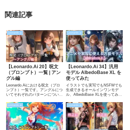
関連記事
Leonardo.ai
Leonardo.ai
【Leonardo.Ai 20】呪文
【Leonardo.Ai 34】汎用
（プロンプト）一覧 | アン
モデル AlbedoBase XL を
グル編
使ってみた
Leonardo.Aiにおける呪文（プロ
イラストでも実写でもNSFWでも
ンプト）一覧です。アングルにつ
生成できるオールインワンモデ
いてそれぞれのパターンについて
ル、AlbedoBase XLを使ってみま
サンプル画像付きで比較していま
した。さらに、Alchemyと組み合
す。「カメラアングルが思い通り
わせることで更に表現の幅を広げ
Leonardo.ai
Leonardo.ai
いかない」、「こんな高さの目線
ることが出来ます。他のモデルと
にしたいのに」といった悩みの一
比較しつつ、作品例について紹介
助になれば幸いです。
したいと思います。