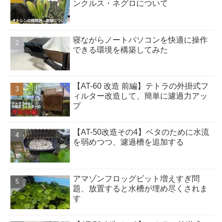
ンクルス・ネグロについて
寝ながらノートパソコンを快適に操作
できる環境を構築してみた
【AT-60 改造 前編】テトラの外掛式フ
ィルター改造して、簡単に濾過力アッ
プ
【AT-50改造その4】ベタのために水流
を弱めつつ、濾過槽を追加する
アマゾンフロッグビット増えすぎ問
題、放置すると水槽が埋め尽くされま
す