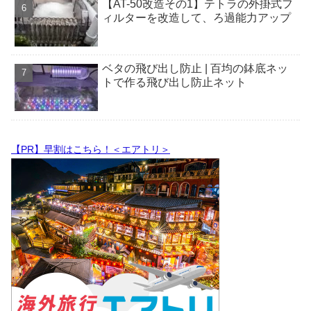
【AT-50改造その1】テトラの外掛式フ
ィルターを改造して、ろ過能力アップ
ベタの飛び出し防止 | 百均の鉢底ネッ
トで作る飛び出し防止ネット
【PR】早割はこちら！＜エアトリ＞