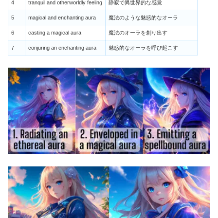
4
tranquil and otherworldly feeling
静寂で異世界的な感覚
5
magical and enchanting aura
魔法のような魅惑的なオーラ
6
casting a magical aura
魔法のオーラを創り出す
7
conjuring an enchanting aura
魅惑的なオーラを呼び起こす