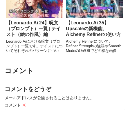
す。
す。
【Leonardo.Ai 24】呪文
【Leonardo.Ai 35】
（プロンプト）一覧 | テイ
Upscaleの新機能、
スト（絵の作風）編
Alchemy Refinerの使い方
Leonardo.Aiにおける呪文（プロ
Alchemy Refinerについて、
ンプト）一覧です。テイストにつ
Refiner Strengthの強弱やSmooth
いてそれぞれのパターンについて
ModeのOn/Offでどの様な画像が
サンプル画像付きで比較していま
生成されるのか？について、使い
す。「3Dにしたいのに上手くい
方や例を交えて紹介します。単に
かない」、「鉛筆で書いたような
画素数をあげるだけでなく、画質
コメント
テイストの絵にしたいのに」とい
の大幅な向上が見込める機能で
った悩みの一助になれば幸いで
す。
す。
コメントをどうぞ
メールアドレスが公開されることはありません。
コメント
※