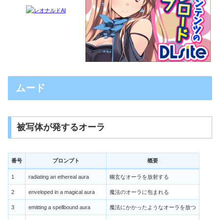
ムード
被写体が発するオーラ
番号
プロンプト
概要
1
radiating an ethereal aura
幽玄なオーラを放射する
2
enveloped in a magical aura
魔法のオーラに包まれる
3
emitting a spellbound aura
魔法にかかったようなオーラを放つ