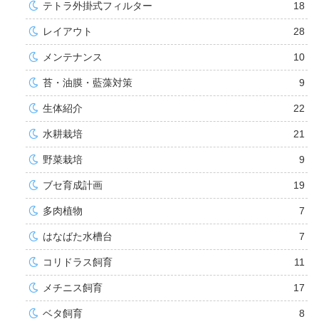
テトラ外掛式フィルター
18
レイアウト
28
メンテナンス
10
苔・油膜・藍藻対策
9
生体紹介
22
水耕栽培
21
野菜栽培
9
ブセ育成計画
19
多肉植物
7
はなばた水槽台
7
コリドラス飼育
11
メチニス飼育
17
ベタ飼育
8