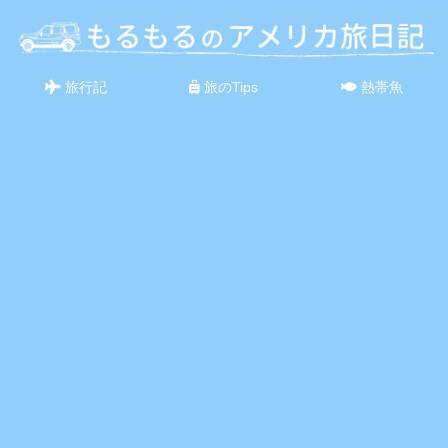
旅行記
旅のTips
熱帯魚