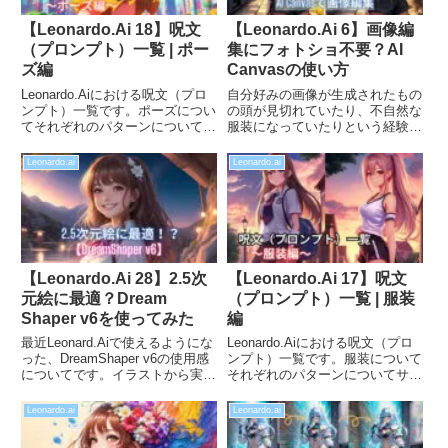
【Leonardo.Ai 18】呪文
【Leonardo.Ai 6】画像編
（プロンプト）一覧 | ポー
集にフォトショ不要？AI
ズ編
Canvasの使い方
Leonardo.Aiにおける呪文（プロ
自分好みの画像が生成されたもの
ンプト）一覧です。ポーズについ
の頭が見切れていたり、不自然な
てそれぞれのパターンについてサ
服装になっていたりという経験は
ンプル画像付きで比較していま
ないでしょうか？「もう少しで、
す。「ポーズが思い通りいかな
奇跡の１枚なのに！」そんな時は
Leonardo.ai
Leonardo.ai
い」、「こんなポーズにしたいの
AI Canvasを使えば、見切れてい
に」といった悩みの一助になれば
る箇所を追加したり、服装や背景
幸いです。
など自分好みに後から修正できま
す。
【Leonardo.Ai 28】2.5次
【Leonardo.Ai 17】呪文
元絵に最適？Dream
（プロンプト）一覧 | 服装
Shaper v6を使ってみた
編
最近Leonard.Aiで使えるようにな
Leonardo.Aiにおける呪文（プロ
った、DreamShaper v6の使用感
ンプト）一覧です。服装について
についてです。イラストから実写
それぞれのパターンについてサン
まで幅広く対応しておりますが、
プル画像付きで比較しています。
特にゲームCGの様な2.5次元キャ
「服装が思い通りいかない」、
Leonardo.ai
Leonardo.ai
ラを生成してみたい人にはかなり
「こんな服装にしたいのに」とい
使い勝手が良いモデルだと思いま
った悩みの一助になれば幸いで