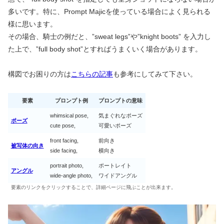
多いです。特に、Prompt Majicを使っている場合によく見られる
様に思います。
その場合、騎士の例だと、”sweat legs”や”knight boots” を入力し
た上で、”full body shot”とすればうまくいく場合があります。
構図でお困りの方は
こちらの記事
も参考にしてみて下さい。
要素
プロンプト例
プロンプトの意味
whimsical pose,
気まぐれなポーズ
ポーズ
cute pose,
可愛いポーズ
front facing,
前向き
被写体の向き
side facing,
横向き
portrait photo,
ポートレイト
アングル
wide-angle photo,
ワイドアングル
要素のリンクをクリックすることで、詳細ページに飛ぶことが出来ます。