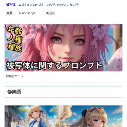
被写体
a girl, a pretty girl
女の子, かわいい女の子
風景
a landscape,
風景画
詳細はコチラ
修飾語