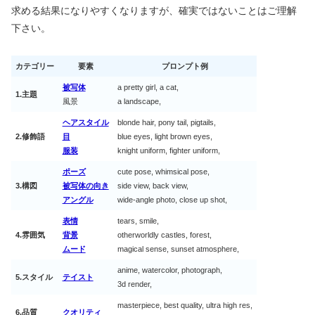
求める結果になりやすくなりますが、確実ではないことはご理解
下さい。
カテゴリー
要素
プロンプト例
被写体
a pretty girl, a cat,
1.主題
風景
a landscape,
ヘアスタイル
blonde hair, pony tail, pigtails,
2.修飾語
目
blue eyes, light brown eyes,
服装
knight uniform, fighter uniform,
ポーズ
cute pose, whimsical pose,
3.構図
被写体の向き
side view, back view,
アングル
wide-angle photo, close up shot,
表情
tears, smile,
4.雰囲気
背景
otherworldly castles, forest,
ムード
magical sense, sunset atmosphere,
anime, watercolor, photograph,
5.スタイル
テイスト
3d render,
masterpiece, best quality, ultra high res,
6.品質
クオリティ