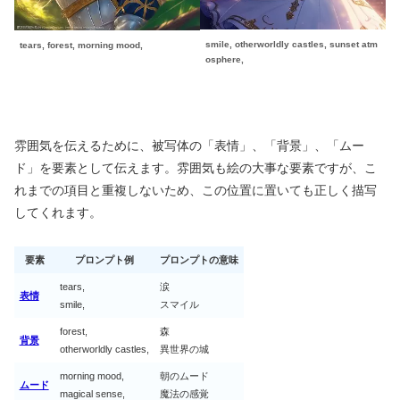
smile, otherworldly castles, sunset atm
tears, forest, morning mood,
osphere,
雰囲気を伝えるために、被写体の「表情」、「背景」、「ムー
ド」を要素として伝えます。雰囲気も絵の大事な要素ですが、こ
れまでの項目と重複しないため、この位置に置いても正しく描写
してくれます。
要素
プロンプト例
プロンプトの意味
tears,
涙
表情
smile,
スマイル
forest,
森
背景
otherworldly castles,
異世界の城
morning mood,
朝のムード
ムード
magical sense,
魔法の感覚