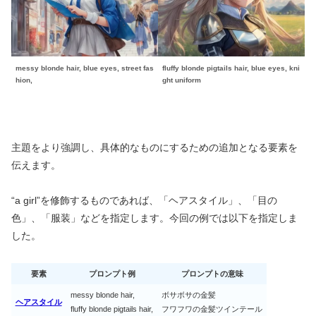
messy blonde hair, blue eyes, street fas
fluffy blonde pigtails hair, blue eyes, kni
hion,
ght uniform
主題をより強調し、具体的なものにするための追加となる要素を
伝えます。
“a girl”を修飾するものであれば、「ヘアスタイル」、「目の
色」、「服装」などを指定します。今回の例では以下を指定しま
した。
要素
プロンプト例
プロンプトの意味
messy blonde hair,
ボサボサの金髪
ヘアスタイル
fluffy blonde pigtails hair,
フワフワの金髪ツインテール