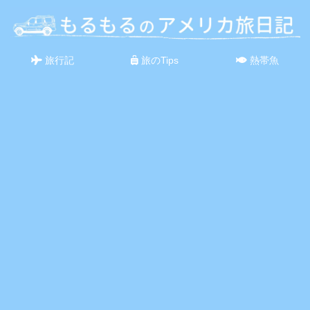
旅行記
旅のTips
熱帯魚