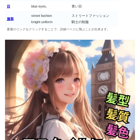
目
blue eyes,
青い目
street fashion
ストリートファッション
服装
knight uniform
騎士の制服
要素のリンクをクリックすることで、詳細ページに飛ぶことが出来ます。