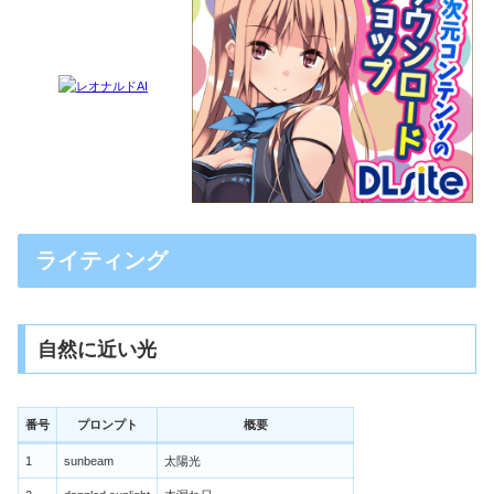
ライティング
自然に近い光
番号
プロンプト
概要
1
sunbeam
太陽光