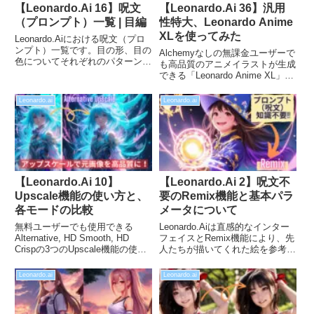
【Leonardo.Ai 16】呪文
【Leonardo.Ai 36】汎用
（プロンプト）一覧 | 目編
性特大、Leonardo Anime
XLを使ってみた
Leonardo.Aiにおける呪文（プロ
ンプト）一覧です。目の形、目の
Alchemyなしの無課金ユーザーで
色についてそれぞれのパターンに
も高品質のアニメイラストが生成
ついてサンプル画像付きで比較し
できる「Leonardo Anime XL」を
ています。「目つきが思い通りい
使ってみました。こちらは
かない」、「こんな目の色にした
Lightningモデルということで、画
Leonardo.ai
Leonardo.ai
いのに」といった悩みの一助にな
期的な進化を遂げているとのこと
れば幸いです。
なので、それらについても見てい
きたいと思います。
【Leonardo.Ai 10】
【Leonardo.Ai 2】呪文不
Upscale機能の使い方と、
要のRemix機能と基本パラ
各モードの比較
メータについて
無料ユーザーでも使用できる
Leonardo.Aiは直感的なインター
Alternative, HD Smooth, HD
フェイスとRemix機能により、先
Crispの3つのUpscale機能の使い
人たちが描いてくれた絵を参考に
方や、それぞれのモードでどの様
あなただけのオリジナル作品を簡
な画像が生成されるのか？につい
単に作成できます。プロンプトの
Leonardo.ai
Leonardo.ai
て紹介します。画素数をあげつ
勉強不要で高品質な画像生成が即
つ、画像の改善が見込める機能で
日生成可能なので、AIイラストを
す。
始めてみたい方におすすめです。