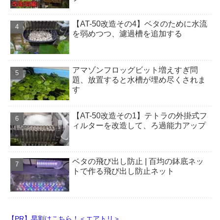
【AT-50改造その4】ベタのために水流
を弱めつつ、濾過槽を追加する
アマゾンフロッグビット増えすぎ問
題、放置すると水槽が埋め尽くされま
す
【AT-50改造その1】テトラの外掛式フ
ィルターを改造して、ろ過能力アップ
ベタの飛び出し防止 | 百均の鉢底ネッ
トで作る飛び出し防止ネット
【PR】早割はこちら！＜エアトリ＞