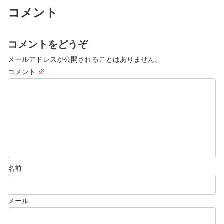
トを作成してみましょう。「ファ
AI Canvasを使えば、見切れてい
コメント
ンタジーの世界の冒険者」を題材
る箇所を追加したり、服装や背景
に、プロンプトについて勉強しま
など自分好みに後から修正できま
す。
す。
コメントをどうぞ
メールアドレスが公開されることはありません。
コメント
※
名前
メール