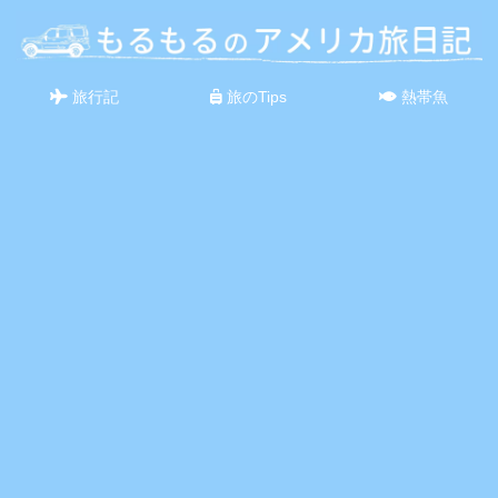
旅行記
旅のTips
熱帯魚