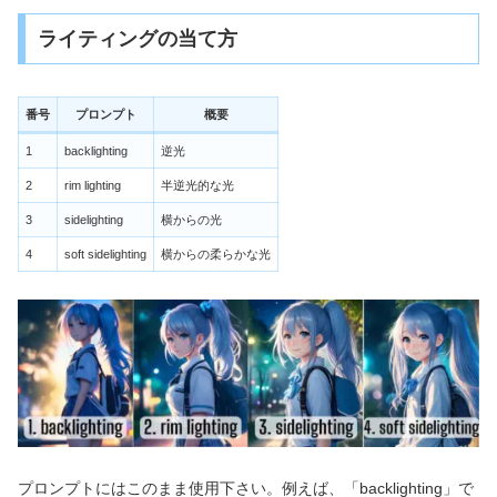
ライティングの当て方
番号
プロンプト
概要
1
backlighting
逆光
2
rim lighting
半逆光的な光
3
sidelighting
横からの光
4
soft sidelighting
横からの柔らかな光
プロンプトにはこのまま使用下さい。例えば、「backlighting」で