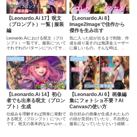
【Leonardo.Ai 17】呪文
【Leonardo.Ai 8】
（プロンプト）一覧 | 服装
Image2Imageで佳作から
編
傑作を生み出す
Leonardo.Aiにおける呪文（プロ
気に入った絵が出るまで削除、作
ンプト）一覧です。服装について
成を繰り返すのは無課金ユーザー
それぞれのパターンについてサン
に厳しいもの。そんな時は、
プル画像付きで比較しています。
image2imegeを用いば、70点くら
「服装が思い通りいかない」、
いの作品を100点の傑作に近づけ
Leonardo.ai
Leonardo.ai
「こんな服装にしたいのに」とい
る事が可能になります。Upscale
った悩みの一助になれば幸いで
よりも効果的な場合が多いので、
す。
ぜひ一度お試しください。
【Leonardo.Ai 14】初心
【Leonardo.Ai 6】画像編
者でも出来る呪文（プロン
集にフォトショ不要？AI
プト）生成
Canvasの使い方
仕組みを理解すれば簡単に発動で
自分好みの画像が生成されたもの
きる呪文（プロンプト）について
の頭が見切れていたり、不自然な
です。呪文の基本的なルールや、
服装になっていたりという経験は
必要な7つの要素をマスターし、
ないでしょうか？「もう少しで、
あなただけのオリジナルAIイラス
奇跡の１枚なのに！」そんな時は