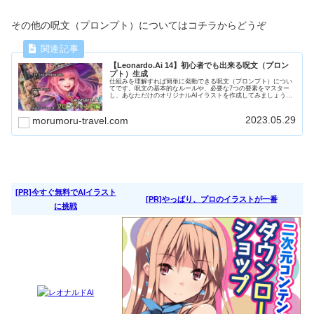
その他の呪文（プロンプト）についてはコチラからどうぞ
【Leonardo.Ai 14】初心者でも出来る呪文（プロン
プト）生成
仕組みを理解すれば簡単に発動できる呪文（プロンプト）につい
てです。呪文の基本的なルールや、必要な7つの要素をマスター
し、あなただけのオリジナルAIイラストを作成してみましょう。
「ファンタジーの世界の冒険者」を題材に、プロンプトについて
勉強します。
2023.05.29
morumoru-travel.com
[PR]今すぐ無料でAIイラスト
[PR]やっぱり、プロのイラストが一番
に挑戦