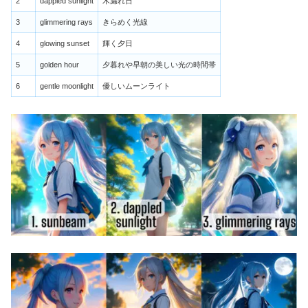
2
dappled sunlight
木漏れ日
3
glimmering rays
きらめく光線
4
glowing sunset
輝く夕日
5
golden hour
夕暮れや早朝の美しい光の時間帯
6
gentle moonlight
優しいムーンライト