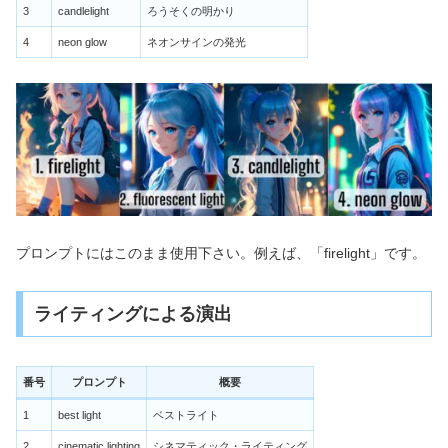
3
candlelight
ろうそくの明かり
4
neon glow
ネオンサインの発光
プロンプトにはこのまま使用下さい。例えば、「firelight」です。
ライティングによる演出
番号
プロンプト
概要
1
best light
ベストライト
2
cinematic lighting
シネマティック・ライティング