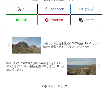
X
Facebook
はてブ
LINE
Pinterest
コピー
出張ついでに週末観光(2007/冬編) | Day1 サンノ
ゼから徹夜ドライブでラスベガスへGo!!
出張ついでに週末観光(2007/冬編) | Day3 ラスベ
ガスからデスバレー国立公園へ寄り道し、サンノ
ゼに帰ります。
スポンサーリンク