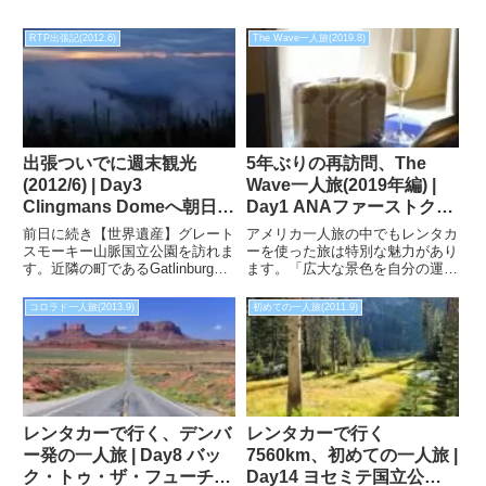
RTP出張記(2012.6)
The Wave一人旅(2019.8)
出張ついでに週末観光
5年ぶりの再訪問、The
(2012/6) | Day3
Wave一人旅(2019年編) |
Clingmans Domeへ朝日を
Day1 ANAファーストクラ
拝みに行きました。
スでロサンゼルスへ
前日に続き【世界遺産】グレート
アメリカ一人旅の中でもレンタカ
スモーキー山脈国立公園を訪れま
ーを使った旅は特別な魅力があり
す。近隣の町であるGatlinburgで
ます。「広大な景色を自分の運転
一泊し、グレートスモーキー山脈
で自由に巡ろう」と思い、ロサン
国立公園のクリングマンズ・ドー
ゼルスでレンタカーを借りまし
コロラド一人旅(2013.9)
初めての一人旅(2011.9)
ム(Clingmans Dome)から朝日を
た。しかし、「システムの問題に
拝みます。
より料金を多めに請求されてしま
う」という波乱の幕開けとなりま
した。
レンタカーで行く、デンバ
レンタカーで行く
ー発の一人旅 | Day8 バッ
7560km、初めての一人旅 |
ク・トゥ・ザ・フューチャ
Day14 ヨセミテ国立公園