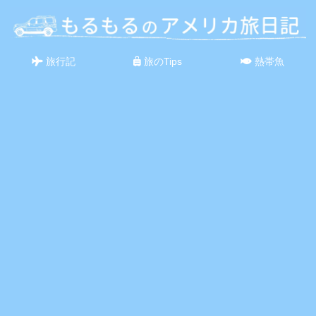
旅行記
旅のTips
熱帯魚