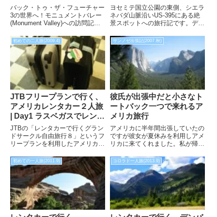
ー3の世界へ、モニュメン
の東側、シエラネバダ山脈
バック・トゥ・ザ・フューチャー
ヨセミテ国立公園の東側、シエラ
トバレーに行ってきます。
を満喫します。
3の世界へ！モニュメントバレー
ネバダ山脈沿いUS-395にある絶
(Monument Valley)への訪問記で
景スポットへの旅行記です。デビ
す。ナバホ族のガイドさんに連れ
ルズポトパイル国定公園やモノ湖
て行ってもらえるサンセットツア
を訪問し、June Lake Loopをド
初めての二人旅(2009.4)
サンノゼ出張記(2007.秋)
ーにも参加しました。
ライブしました。どこも見所盛り
だくさんで大満足の1日でした。
JTBフリープランで行く、
彼氏が出張中だと小さなト
アメリカレンタカー２人旅
ートバック一つで来れるア
| Day1 ラスベガスでレンタ
メリカ旅行
カーを借りる
JTBの「レンタカーで行くグラン
アメリカに半年間出張していたの
ドサークル自由旅行８」というフ
ですが彼女が夏休みを利用しアメ
リープランを利用したアメリカ旅
リカに来てくれました。私が帰る
行記です。ゴールデンウィーク中
か？彼女が来るか？って選択肢が
ということもあり、個人手配だと
ありましたが、なんたって憧れの
初めての一人旅(2011.9)
コロラド一人旅(2013.9)
とれなかった宿がJTBさんパワー
アメリカですからね。当然アメリ
だと取れましたので、JTBさんを
カで合流し、遊ぶことにしまし
利用させて頂きました。
た。そんな昔の思い出です。