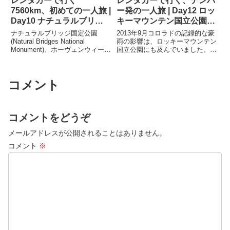
レンタカーで行く
レンタカーで行く、デンバ
7560km、初めての一人旅 |
ー発の一人旅 | Day12 ロッ
Day10 ナチュラルブリッ
キーマウンテン国立公園に
ジ国定公園ホーヴェンウィ
行き、洪水の被害の大きさ
ナチュラルブリッジ国定公園
2013年9月コロラドの記録的な豪
ープ国定公園など訪れまし
を知る。
(Natural Bridges National
雨の影響は、ロッキーマウンテン
Monument)、ホーヴェンウィープ
国立公園にも及んでいました。数
た。
国定公園(Hovenweep National
日前までは全面的に閉鎖されてい
Monument)への旅行記です。キャ
ました。今日は入場はできますが
ニオン・デ・チェリー国定公園も
東側のトレイルは依然封鎖されて
コメント
訪れました。
いる。そんな状況での訪問となり
ました。
コメントをどうぞ
メールアドレスが公開されることはありません。
コメント
※