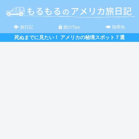
旅行記
旅のTips
熱帯魚
死ぬまでに見たい！ アメリカの秘境スポット７選