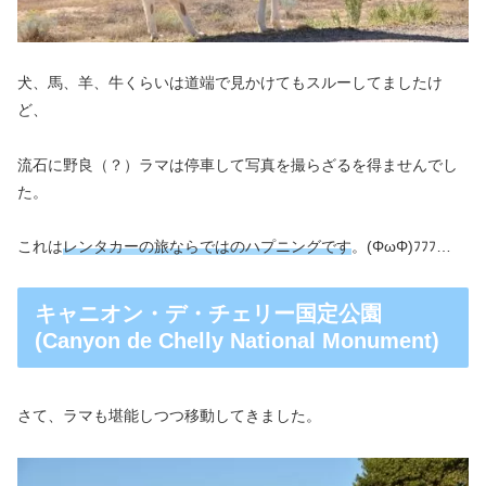
犬、馬、羊、牛くらいは道端で見かけてもスルーしてましたけ
ど、
流石に野良（？）ラマは停車して写真を撮らざるを得ませんでし
た。
これは
レンタカーの旅ならではのハプニングです
。(ΦωΦ)ﾌﾌﾌ…
キャニオン・デ・チェリー国定公園
(Canyon de Chelly National Monument)
さて、ラマも堪能しつつ移動してきました。